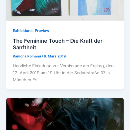
,
Exhibitions
Preview
The Feminine Touch – Die Kraft der
Sanftheit
Ramona Romanu
/
6. März 2019
Herzliche Einladung zur Vernissage am Freitag, den
12. April 2019 um 19 Uhr in der Sedanstraße 37 in
München Es