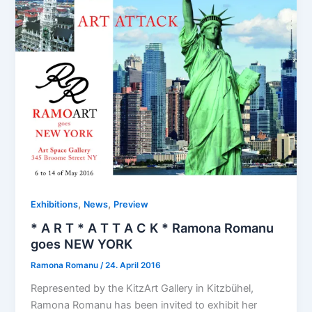
,
,
Exhibitions
News
Preview
* A R T * A T T A C K * Ramona Romanu
goes NEW YORK
Ramona Romanu
/
24. April 2016
Represented by the KitzArt Gallery in Kitzbühel,
Ramona Romanu has been invited to exhibit her