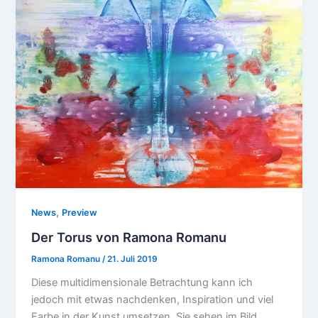
,
News
Preview
Der Torus von Ramona Romanu
Ramona Romanu
/
21. Juli 2019
Diese multidimensionale Betrachtung kann ich
jedoch mit etwas nachdenken, Inspiration und viel
Farbe in der Kunst umsetzen. Sie sehen im Bild