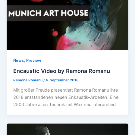
,
News
Preview
Encaustic Video by Ramona Romanu
Ramona Romanu
/
4. September 2018
Mit großer Freude präsentiert Ramona Romanu ihre
2018 entstandenen neuen Enkaustik-Arbeiten. Eine
2500 Jahre alten Technik mit Wax neu interpretiert