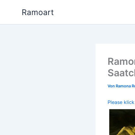
Zum
Ramoart
Inhalt
springen
Ramon
Saatc
Von
Ramona 
Please klick