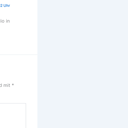
02 Uhr
io in
nd mit
*