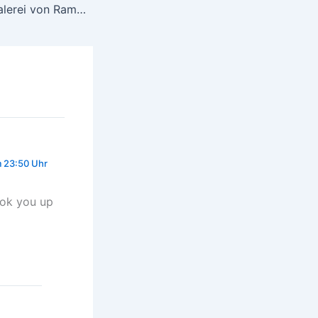
Koi und Geisha Malerei von Ramona Romanu im Tokyo Metropolitan Theatre
m 23:50 Uhr
ook you up