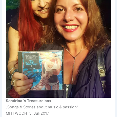
Sandrina`s Treasure box
„Songs & Stories about music & passion“
MITTWOCH 5. Juli 2017