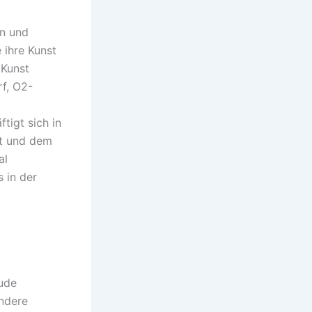
en und
 ihre Kunst
 Kunst
f, O2-
tigt sich in
ft und dem
al
s in der
eude
ondere