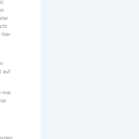
t:
en
ster
icht
 hier
in
t auf
e mal
mal
erden,