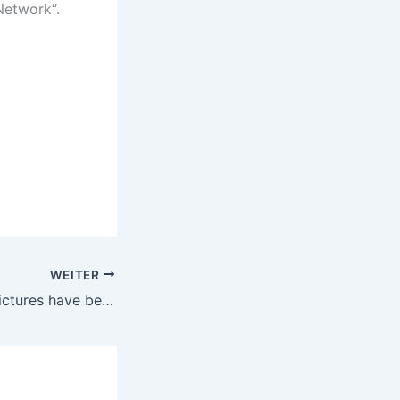
Network“.
WEITER
New Rorschach Pictures have been added to Gallery