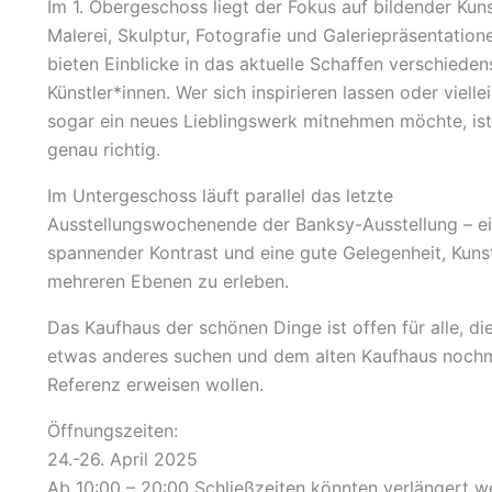
Im 1. Obergeschoss liegt der Fokus auf bildender Kuns
Malerei, Skulptur, Fotografie und Galeriepräsentation
bieten Einblicke in das aktuelle Schaffen verschieden
Künstler*innen. Wer sich inspirieren lassen oder vielle
sogar ein neues Lieblingswerk mitnehmen möchte, ist
genau richtig.
Im Untergeschoss läuft parallel das letzte
Ausstellungswochenende der Banksy-Ausstellung – e
spannender Kontrast und eine gute Gelegenheit, Kuns
mehreren Ebenen zu erleben.
Das Kaufhaus der schönen Dinge ist offen für alle, di
etwas anderes suchen und dem alten Kaufhaus noch
Referenz erweisen wollen.
Öffnungszeiten:
24.-26. April 2025
Ab 10:00 – 20:00 Schließzeiten könnten verlängert w