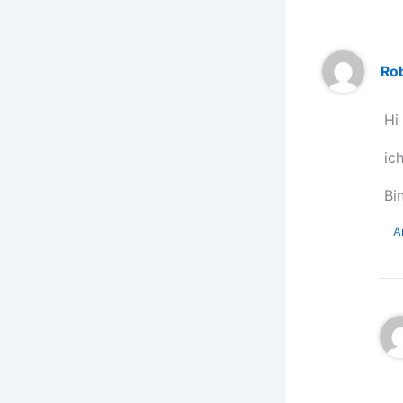
Ro
Hi
ic
Bi
A