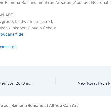
ir Ramona Romanu mit ihren Arbeiten „Abstract Neuronal 
AN ART
wgroup, Lindwurmstrasse 71,
en / Inhaber: Claudia Scholz
youcanart.de
|
canart.de
Neue Papierarbeiten von 2016 inspiriert durch die Zeichenkurse an der Akademie der Bildenden Künste in München
e zu „Ramona Romanu at All You Can Art“