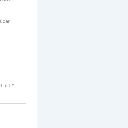
)
 über
nd mit
*