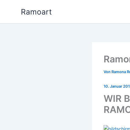
Zum
Ramoart
Inhalt
springen
Ramon
Von
Ramona 
10. Januar 20
WIR 
RAM