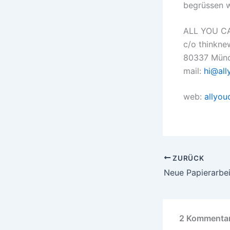
begrüssen w
ALL YOU C
c/o thinkne
80337 Münch
mail:
hi@all
web:
allyou
ZURÜCK
2 Kommentar