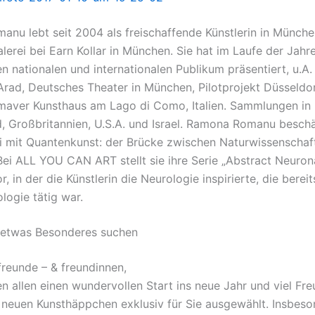
nu lebt seit 2004 als freischaffende Künstlerin in Münch
lerei bei Earn Kollar in München. Sie hat im Laufe der Jahre
n nationalen und internationalen Publikum präsentiert, u.A.
rad, Deutsches Theater in München, Pilotprojekt Düsseldor
aver Kunsthaus am Lago di Como, Italien. Sammlungen in
, Großbritannien, U.S.A. und Israel. Ramona Romanu beschäf
ei mit Quantenkunst: der Brücke zwischen Naturwissenscha
ei ALL YOU CAN ART stellt sie ihre Serie „Abstract Neuron
, in der die Künstlerin die Neurologie inspirierte, die bereit
logie tätig war.
ie etwas Besonderes suchen
freunde – & freundinnen,
n allen einen wundervollen Start ins neue Jahr und viel Fr
 neuen Kunsthäppchen exklusiv für Sie ausgewählt. Insbes