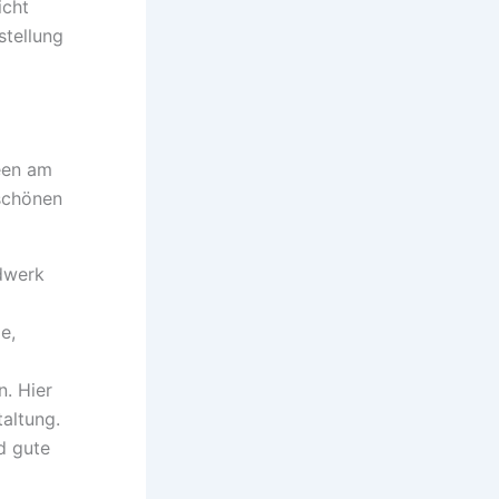
icht
stellung
een am
 schönen
ndwerk
e,
. Hier
taltung.
d gute