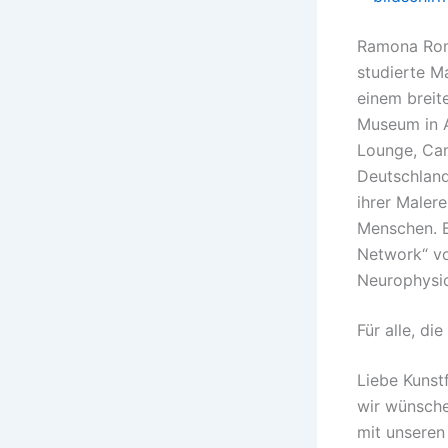
Ramona Roma
studierte Ma
einem breite
Museum in A
Lounge, Cam
Deutschland
ihrer Maler
Menschen. B
Network“ vor
Neurophysio
Für alle, d
Liebe Kunst
wir wünsche
mit unseren