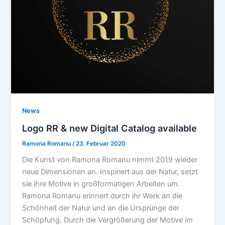
News
Logo RR & new Digital Catalog available
Ramona Romanu
/
23. Februar 2020
Die Kunst von Ramona Romanu nimmt 2019 wieder
neue Dimensionen an. Inspiriert aus der Natur, setzt
sie ihre Motive in großformatigen Arbeiten um.
Ramona Romanu erinnert durch ihr Werk an die
Schönheit der Natur und an die Ursprünge der
Schöpfung. Durch die Vergrößerung der Motive im